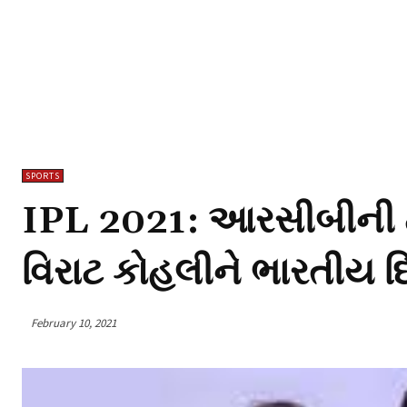
SPORTS
IPL 2021: આરસીબીની ટીમ
વિરાટ કોહલીને ભારતીય દ
February 10, 2021