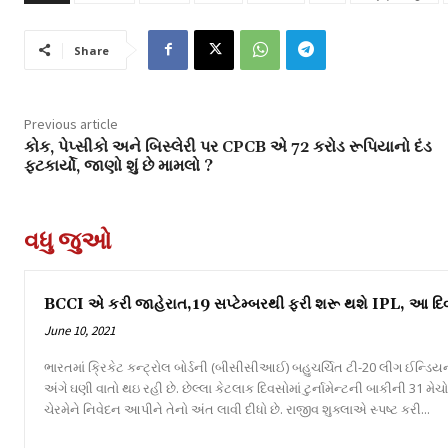
Share
Previous article
કોક, પેપ્સીકો અને બિસ્લેરી પર CPCB એ 72 કરોડ રૂપિયાનો દંડ
ફટકાર્યો, જાણો શું છે મામલો ?
વધુ જુઓ
BCCI એ કરી જાહેરાત,19 સપ્ટેમ્બરથી ફરી શરૂ થશે IPL, આ દિ
June 10, 2021
ભારતમાં ક્રિકેટ કન્ટ્રોલ બોર્ડની (બીસીસીઆઈ) બહુચર્ચિત ટી-20 લીગ ઈન્ડ
અંગે ઘણી વાતો થઇ રહી છે. છેલ્લા કેટલાક દિવસોમાં ટુર્નામેન્ટની બાકીની 31 મેચો અ
ચેરમેને નિવેદન આપીને તેનો અંત લાવી દીધો છે. રાજીવ શુક્લાએ સ્પષ્ટ કરી...