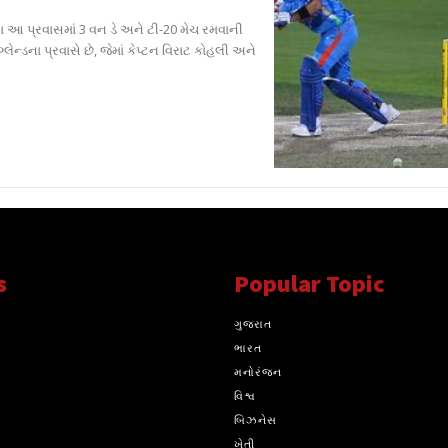
યા આ પ્રવાસમાં 3 વન ડે અને ટી-20 મેચ રમવાની
લેન્ડના પ્રવાસે છે, જેમાં કેપ્ટન વિરાટ કોહલી અને
s
Popular Topic
્ય સાથે સતત..
ગુજરાત
ભારત
મનોરંજન
વિશ્વ
બિઝનેસ
ખેતી