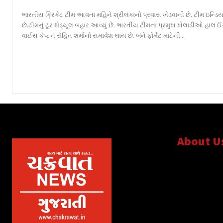
ભારતીય ક્રિકેટ ટીમ આવતા મહિને શ્રીલંકાનો પ્રવાસ ખેડવાની છે. ટીમ ઇન્ડિ
છે.ટીમનું ટૂર શેડ્યૂલ બહાર આવ્યું છે. ભારતીય ટીમના પ્રમુખ ખેલાડીઓ હાલ ઈંગ્
વાઈસ કેપ્ટન રોહિત શર્માનો સમાવેશ થાય છે. બંને ફોર્મેટ માટેની...
About U
સત્ય માટે, સત