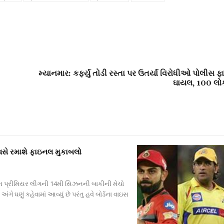
મ્યાનમાર: કર્ફ્યુ તોડી રસ્તા પર ઉતર્યા વિરોધીઓ પોલીસ ફ
ઘાયલ, 100 લો
વસે રમાશે ફાઇનલ મુકાબલો
િયન પ્રીમિયર લીગની 14મી સિઝનની બાકીની મેચો
ંગે ઘણું કહેવામાં આવ્યું છે પરંતુ હવે બોર્ડના વાઇસ