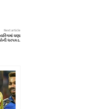
Next article
ાયરિંગમાં ઘણા
કોની ધરપકડ.