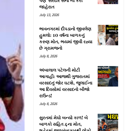
પણ ‘સરદાર સેના’ની કરી
જાહેરાત
July 13, 2026
ભાવનગરમાં દીપડાનો જીવલેણ
હુમલો: 10 વર્ષના બાળકનું
કરુણ મોત, ભયમાં જીવી રહ્યા
છે ગ્રામજનો
July 8, 2026
અંબાલાલ પટેલની મોટી
આગાહી: આજથી ગુજરાતમાં
વરસાદનું જોર ઘટશે, જુલાઈના
આ દિવસોમાં વરસાદનો બીજો
રાઉન્ડ!
July 8, 2026
સુરતમાં મેઘો બન્યો કાળ! બે
બાળકો સહિત 4ના મોત,
શહેરમાં જળબંબાકારથી લોકો