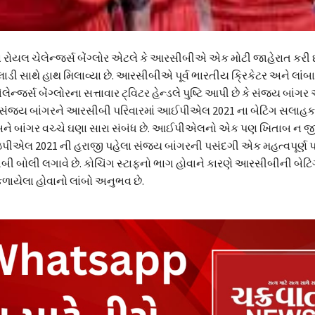
યલ ચેલેન્જર્સ બેંગ્લોર એટલે કે આરસીબીએ એક મોટી જાહેરાત કરી છ
ાથે હાથ મિલાવ્યા છે. આરસીબીએ પૂર્વ ભારતીય ક્રિકેટર અને લાં
ેલેન્જર્સ બેંગ્લોરના સત્તાવાર ટ્વિટર હેન્ડલે પુષ્ટિ આપી છે કે સંજય બ
ે, “સંજય બાંગરને આરસીબી પરિવારમાં આઈપીએલ 2021 ના ​​બેટિંગ સલાહક
 અને બાંગર વચ્ચે ઘણા સારા સંબંધ છે. આઈપીએલનો એક પણ ખિતાબ ન 
ઇપીએલ 2021 ની હરાજી પહેલા સંજય બાંગરની પસંદગી એક મહત્વપૂર્ણ પગલ
ી બોલી લગાવે છે. કોચિંગ સ્ટાફનો ભાગ હોવાને કારણે આરસીબીની બેટિ
કળાયેલા હોવાનો લાંબો અનુભવ છે.