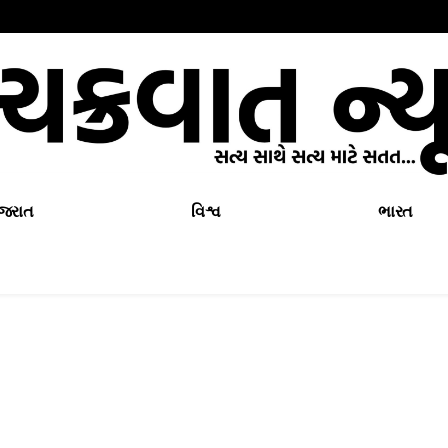
ુજરાત
વિશ્વ
ભારત