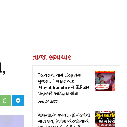
તાજા સમાચાર
ી,
“ડાયરાના નામે સંસ્કૃતિના
મુજરા…” બફાટ બાદ
Mayabhai ahir ને સિનિયર
પત્રકારે આડેહાથ લીધા
July 14, 2026
વીજલાઈન વળતર મુદ્દે ખેડૂતોનો
મોટો દાવ, નિલેશ એરવડિયાએ