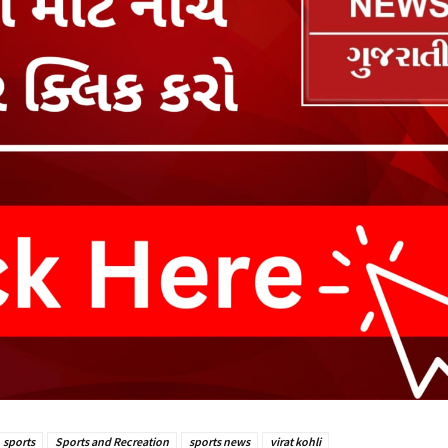
sports
Sports and Recreation
sports news
virat kohli