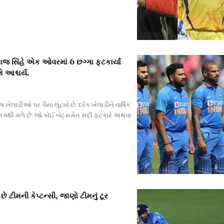
ાજ સિંહે એક ઓવરમાં 6 છગ્ગા ફટકાર્યા
 આશ્ચર્ય.
ખેલાડીઓ પર પૈસા લૂંટાવે છે. દરેક ખેલાડીને વાર્ષિક
અલગથી મળે છે. જો કોઈ બેટ્સમેન સદી ફટકારે અથવા
ે ટીમની કેપ્ટન્સી, જાણો ટીમનું ટૂર