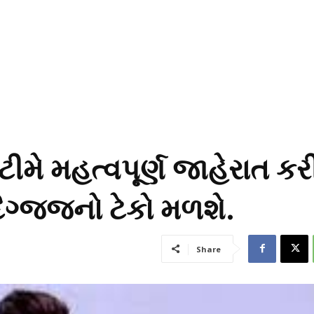
ે મહત્વપૂર્ણ જાહેરાત કર
િગ્જ્જનો ટેકો મળશે.
Share