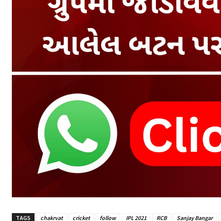
TAGS
chakrvat
cricket
follow
IPL 2021
RCB
Sanjay Bangar