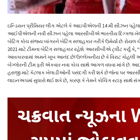
ઇન્ડિયન પ્રીમિયર લીગ એટલે કે આઇપીએલની 14 મી સીઝન પહેલા રો
આઈપીએલની નવી સીઝન પહેલા આરસીબીએ ભારતીય દિગ્ગજ ખેલાડી સ
બેટિંગ કોચ સંજય બાંગરને બેટિંગ સલાહકાર તરીકે ઉમેર્યા છે. રોયલ ચ
2021 માટે ટીમના બેટિંગ સલાહકાર રહેશે. આરસીબીએ ટ્વીટ કર્યું ક
આવકારવામાં અમને ખૂબ આનંદ છે! ઉલ્લેખનીય છે કે વિરાટ કોહલી
બેંગ્લોરની ટીમ ફરી એકવાર નવા કોચ સાથે આગળ વધવા માંગે છે. આ
હરાજી માટે કેટલાક ખેલાડીઓની પસંદગી કરી શકે છે જેના પર આરસીબ
લાઇનઅપમાં સુધારો થઈ શકે છે, કારણ કે તેમને કોચિંગ સ્ટાફ સાથે સં