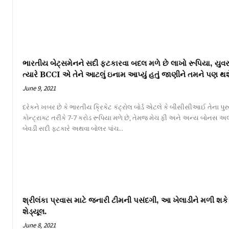
ભારતીય બેટ્સમેનને સદી ફટકારવા બદલ મળે છે લાખો રૂપિયા, યુવર
ત્યારે BCCI એ તેને આટલું ઇનામ આપ્યું હતું જાણીને તમને પણ થશે
June 9, 2021
દરેકને ખબર છે કે ભારતીય ક્રિકેટ કંટ્રોલ બોર્ડ એટલે કે બીસીસીઆઈ તેના પુરુષ 
કોન્ટ્રાક્ટ તરીકે 7-7 કરોડ રૂપિયા મળે છે, તેમજ મેચ ફી અને અન્ય બોનસ 
બેવડી સદી ફટકારે અથવા બોલર પાંચ...
શ્રીલંકા પ્રવાસ માટે જનારી ટીમની પસંદગી, આ ખેલાડીને મળી શકે છ
શેડ્યૂલ.
June 8, 2021