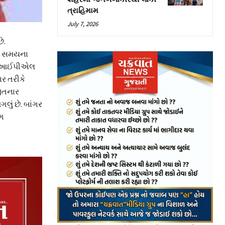
ત્રાહિમામ
July 7, 2026
ે.
બા સમયના
ાંગર આઈપીએલ
ાર તરીકે
જીતનાર
ું છે. બાંગર
ંગ