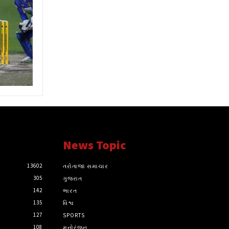
News Topic
13602
તરોતાજા સમાચાર
305
ગુજરાત
142
ભારત
135
વિશ્વ
127
SPORTS
108
મનોરંજન