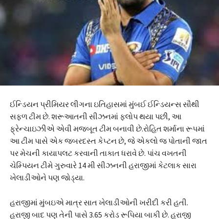
ઈન્ડિયન પ્રીમિયર લીગના ઇતિહાસમાં મુંબઈ ઈન્ડિયન્સ સૌથી
સફળ ટીમ છે. શરૂઆતની સીઝનમાં ફ્લોપ થયા પછી, આ
ફ્રેન્ચાઇઝીએ એવી મજબૂત ટીમ બનાવી છે.રોહિત શર્માના રૂપમાં
આ ટીમ પાસે એક જબરદસ્ત કેપ્ટન છે, જે એકલો જ પોતાની જાત
પર મેચની કાયાપલટ કરવાની તાકાત ધરાવે છે. પાંચ વખતની
ચેમ્પિયન ટીમે ગુરુવારે 14 મી સીઝનની હરાજીમાં કેટલાક સારા
ખેલાડીઓને પણ જોડ્યા.
હરાજીમાં મુંબઇએ માત્ર સાત ખેલાડીઓની ખરીદી કરી હતી.
હરાજી બાદ પણ તેની પાસે 3.65 કરોડ રૂપિયા બાકી છે. હરાજી