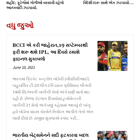
શહીદ; ફૂટેજમાં ગોળીઓ વરસાવી રહેલો
વિદેશી દારૂ સાથે એક ઝડપાયો….
આતંકવાદી ઝડપાયો.
વધુ જુઓ
BCCI એ કરી જાહેરાત,19 સપ્ટેમ્બરથી
ફરી શરૂ થશે IPL, આ દિવસે રમાશે
ફાઇનલ મુકાબલો
June 10, 2021
ભારતમાં ક્રિકેટ કન્ટ્રોલ બોર્ડની (બીસીસીઆઈ)
બહુચર્ચિત ટી-20 લીગ ઈન્ડિયન પ્રીમિયર લીગની
14મી સિઝનની બાકીની મેચો અંગે ઘણી વાતો થઇ
રહી છે. છેલ્લા કેટલાક દિવસોમાં ટુર્નામેન્ટની
બાકીની 31 મેચો અંગે ઘણું કહેવામાં આવ્યું છે પરંતુ
હવે બોર્ડના વાઇસ ચેરમેને નિવેદન આપીને તેનો અંત
લાવી દીધો છે. રાજીવ શુક્લાએ સ્પષ્ટ કરી...
ભારતીય બેટ્સમેનને સદી ફટકારવા બદલ