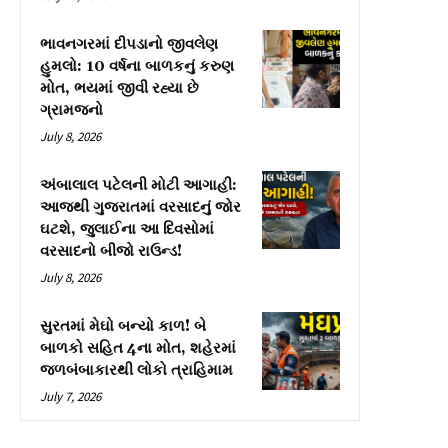
ભાવનગરમાં દીપડાનો જીવલેણ
હુમલો: 10 વર્ષના બાળકનું કરુણ
મોત, ભયમાં જીવી રહ્યા છે
ગ્રામજનો
July 8, 2026
અંબાલાલ પટેલની મોટી આગાહી:
આજથી ગુજરાતમાં વરસાદનું જોર
ઘટશે, જુલાઈના આ દિવસોમાં
વરસાદનો બીજો રાઉન્ડ!
July 8, 2026
સુરતમાં મેઘો બન્યો કાળ! બે
બાળકો સહિત 4ના મોત, શહેરમાં
જળબંબાકારથી લોકો ત્રાહિમામ
July 7, 2026