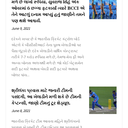
મળે છે લાખો રૂપિયા, યુવરાજ સિંહે એક
ઓવરમાં 6 છગ્ગા ફટકાર્યા ત્યારે BCCI એ
તેને આટલું ઇનામ આપ્યું હતું જાણીને તમને
પણ થશે આશ્ચર્ય.
June 9, 2021
દરેકને ખબર છે કે ભારતીય ક્રિકેટ કંટ્રોલ બોર્ડ
એટલે કે બીસીસીઆઈ તેના પુરુષ ખેલાડીઓ પર
પૈસા લૂંટાવે છે. દરેક ખેલાડીને વાર્ષિક કોન્ટ્રાક્ટ
તરીકે 7-7 કરોડ રૂપિયા મળે છે, તેમજ મેચ ફી અને
અન્ય બોનસ અલગથી મળે છે. જો કોઈ બેટ્સમેન
સદી ફટકારે અથવા બેવડી સદી ફટકારે અથવા
બોલર પાંચ...
શ્રીલંકા પ્રવાસ માટે જનારી ટીમની
પસંદગી, આ ખેલાડીને મળી શકે છે ટીમની
કેપ્ટન્સી, જાણો ટીમનું ટૂર શેડ્યૂલ.
June 8, 2021
ભારતીય ક્રિકેટ ટીમ આવતા મહિને શ્રીલંકાનો
પ્રવાસ ખેડવાની છે. ટીમ ઇન્ડિયા આ પ્રવાસમાં 3