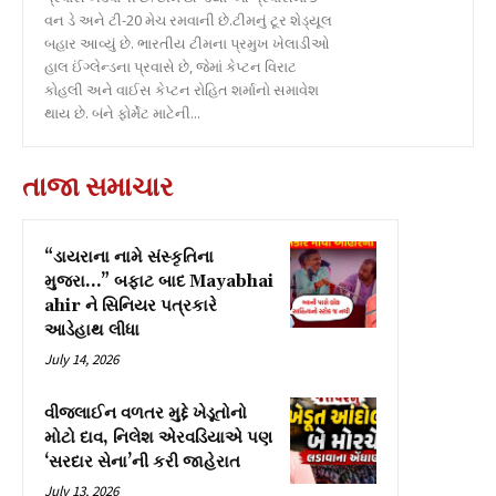
વન ડે અને ટી-20 મેચ રમવાની છે.ટીમનું ટૂર શેડ્યૂલ
બહાર આવ્યું છે. ભારતીય ટીમના પ્રમુખ ખેલાડીઓ
હાલ ઈંગ્લેન્ડના પ્રવાસે છે, જેમાં કેપ્ટન વિરાટ
કોહલી અને વાઈસ કેપ્ટન રોહિત શર્માનો સમાવેશ
થાય છે. બંને ફોર્મેટ માટેની...
તાજા સમાચાર
“ડાયરાના નામે સંસ્કૃતિના
મુજરા…” બફાટ બાદ Mayabhai
ahir ને સિનિયર પત્રકારે
આડેહાથ લીધા
July 14, 2026
વીજલાઈન વળતર મુદ્દે ખેડૂતોનો
મોટો દાવ, નિલેશ એરવડિયાએ પણ
‘સરદાર સેના’ની કરી જાહેરાત
July 13, 2026