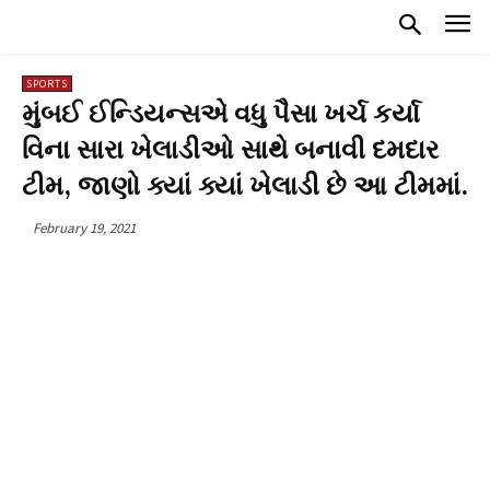
SPORTS
મુંબઈ ઈન્ડિયન્સએ વધુ પૈસા ખર્ચ કર્યા
વિના સારા ખેલાડીઓ સાથે બનાવી દમદાર
ટીમ, જાણો ક્યાં ક્યાં ખેલાડી છે આ ટીમમાં.
February 19, 2021