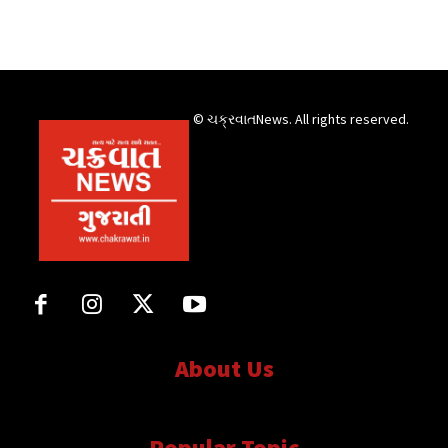
© ચક્રવાતNews. All rights reserved.
About Us
સત્ય માટે, સત્ય સાથે સતત..
Popular Topic