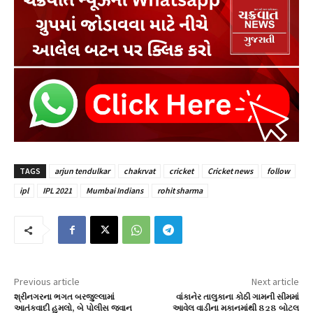
TAGS
arjun tendulkar
chakrvat
cricket
Cricket news
follow
ipl
IPL 2021
Mumbai Indians
rohit sharma
Previous article
Next article
શ્રીનગરના ભગત બરજુલ્લામાં
વાંકાનેર તાલુકાના કોઠી ગામની સીમમાં
આતંકવાદી હુમલો, બે પોલીસ જવાન
આવેલ વાડીના મકાનમાંથી 828 બોટલ