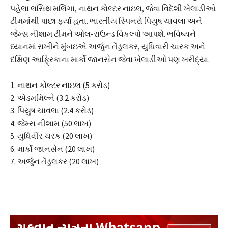
પહેલા લસિથ મલિંગા, નાથન કોલ્ટર નાઇલ, જેવા વિદેશી ખેલાડીઓ
ટીમમાંથી પાછા ફર્યા હતા. ભારતીય સ્પિનરો પિયુષ ચાવલા અને
જેમ્સ નીશામ ટીમને ઓલ-રાઉન્ડ વિકલ્પો આપશે. ભવિષ્યને
ધ્યાનમાં રાખીને મુંબઇએ અર્જુન તેંડુલકર, યુધિવારી ચારક અને
દક્ષિણ આફ્રિકાના માર્કો જાનસેન જેવા ખેલાડીઓ પણ ખરીદ્યા.
1. નાથન કોલ્ટર નાઇલ (5 કરોડ)
2. એડમમિલ્ને (3.2 કરોડ)
3. પિયુષ ચાવલા (2.4 કરોડ)
4. જેમ્સ નીશામ (50 લાખ)
5. યુધિવીર ચરક (20 લાખ)
6. માર્કો જાનસેન (20 લાખ)
7. અર્જુન તેંડુલકર (20 લાખ)