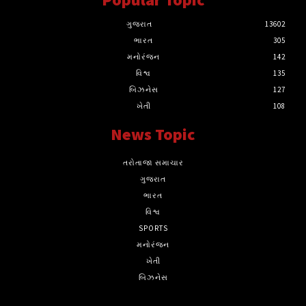
ગુજરાત
13602
ભારત
305
મનોરંજન
142
વિશ્વ
135
બિઝનેસ
127
ખેતી
108
News Topic
તરોતાજા સમાચાર
ગુજરાત
ભારત
વિશ્વ
SPORTS
મનોરંજન
ખેતી
બિઝનેસ